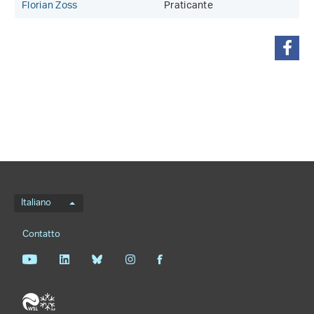
Florian Zoss
Praticante
condividi
Menu della lingua
Italiano
Footernavigation
Contatto