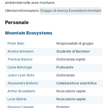
ambientali nelle aree montane.
Ulteriori informazioni:
Gruppo di ricerca Ecosistemi montani
Personale
Mountain Ecosystems
Peter Bebi
Responsabile di gruppo
Annina Ammann
Studente di Bachelor
Theresa Banzer
Dottoranda ospite
Carla Behringer
Praticante
Julien Leon Bota
Dottorando
Alessandra Bottero
Collaboratrice scientifica
Arthur Broadbent
Ricercatore ospite
Leon Bührle
Ricercatore ospite
Seraina Cappelli
Postdoc