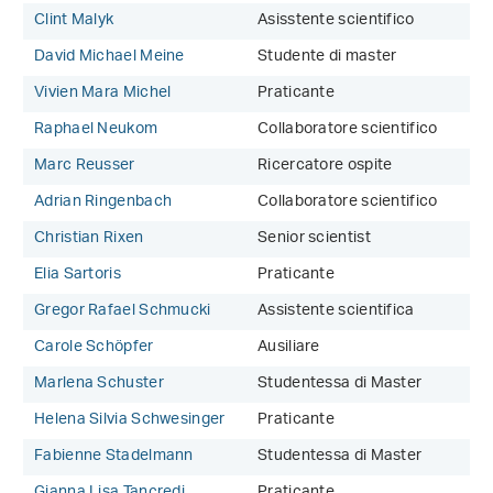
Clint Malyk
Asisstente scientifico
David Michael Meine
Studente di master
Vivien Mara Michel
Praticante
Raphael Neukom
Collaboratore scientifico
Marc Reusser
Ricercatore ospite
Adrian Ringenbach
Collaboratore scientifico
Christian Rixen
Senior scientist
Elia Sartoris
Praticante
Gregor Rafael Schmucki
Assistente scientifica
Carole Schöpfer
Ausiliare
Marlena Schuster
Studentessa di Master
Helena Silvia Schwesinger
Praticante
Fabienne Stadelmann
Studentessa di Master
Gianna Lisa Tancredi
Praticante