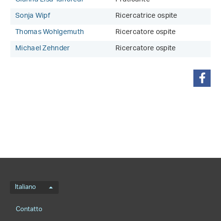
Sonja Wipf
Ricercatrice ospite
Thomas Wohlgemuth
Ricercatore ospite
Michael Zehnder
Ricercatore ospite
condividi
Menu della lingua
Italiano
Footernavigation
Contatto