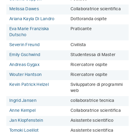
Melissa Dawes
Collaboratrice scientifica
Ariana Kayla Di Landro
Dottoranda ospite
Eva Marie Franziska
Praticante
Dutscho
Severin Freund
Civilista
Emily Gschwind
Studentessa di Master
Andreas Gygax
Ricercatore ospite
Wouter Hantson
Ricercatore ospite
Kevin Patrick Helzel
Sviluppatore di programmi
web
Ingrid Jansen
collaboratrice tecnica
Anne Kempel
Collaboratrice scientifica
Jan Klopfenstein
Asisstente scientifico
Tomoki Loeillot
Assistente scientifica