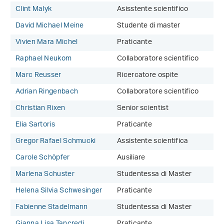
Clint Malyk
Asisstente scientifico
David Michael Meine
Studente di master
Vivien Mara Michel
Praticante
Raphael Neukom
Collaboratore scientifico
Marc Reusser
Ricercatore ospite
Adrian Ringenbach
Collaboratore scientifico
Christian Rixen
Senior scientist
Elia Sartoris
Praticante
Gregor Rafael Schmucki
Assistente scientifica
Carole Schöpfer
Ausiliare
Marlena Schuster
Studentessa di Master
Helena Silvia Schwesinger
Praticante
Fabienne Stadelmann
Studentessa di Master
Gianna Lisa Tancredi
Praticante