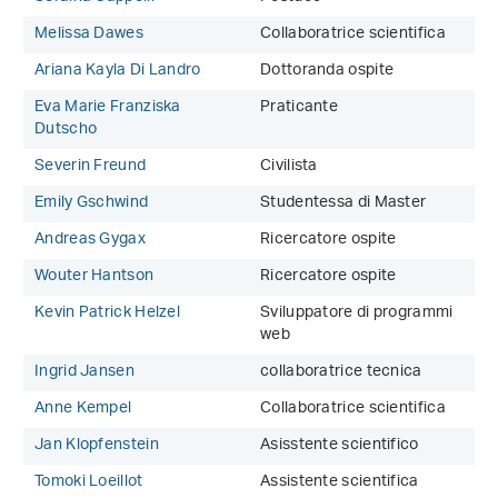
Melissa Dawes
Collaboratrice scientifica
Ariana Kayla Di Landro
Dottoranda ospite
Eva Marie Franziska
Praticante
Dutscho
Severin Freund
Civilista
Emily Gschwind
Studentessa di Master
Andreas Gygax
Ricercatore ospite
Wouter Hantson
Ricercatore ospite
Kevin Patrick Helzel
Sviluppatore di programmi
web
Ingrid Jansen
collaboratrice tecnica
Anne Kempel
Collaboratrice scientifica
Jan Klopfenstein
Asisstente scientifico
Tomoki Loeillot
Assistente scientifica