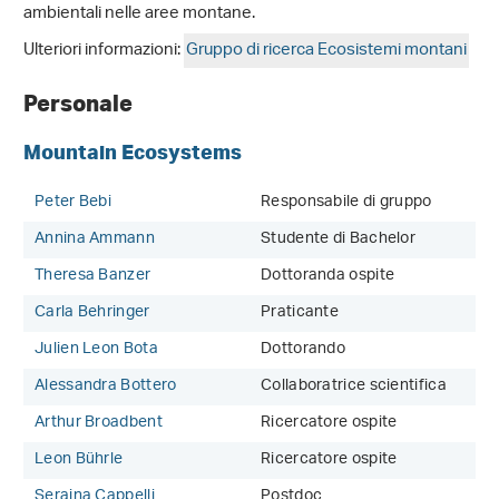
ambientali nelle aree montane.
Ulteriori informazioni:
Gruppo di ricerca Ecosistemi montani
Personale
Mountain Ecosystems
Peter Bebi
Responsabile di gruppo
Annina Ammann
Studente di Bachelor
Theresa Banzer
Dottoranda ospite
Carla Behringer
Praticante
Julien Leon Bota
Dottorando
Alessandra Bottero
Collaboratrice scientifica
Arthur Broadbent
Ricercatore ospite
Leon Bührle
Ricercatore ospite
Seraina Cappelli
Postdoc