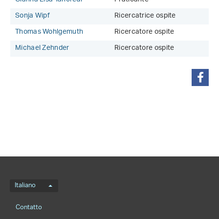
Sonja Wipf
Ricercatrice ospite
Thomas Wohlgemuth
Ricercatore ospite
Michael Zehnder
Ricercatore ospite
condividi
Menu della lingua
Italiano
Footernavigation
Contatto