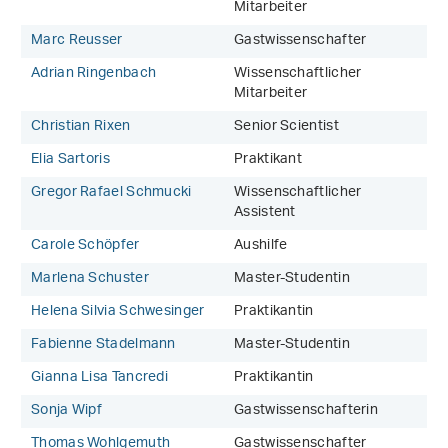
Mitarbeiter
Marc Reusser
Gastwissenschafter
Adrian Ringenbach
Wissenschaftlicher
Mitarbeiter
Christian Rixen
Senior Scientist
Elia Sartoris
Praktikant
Gregor Rafael Schmucki
Wissenschaftlicher
Assistent
Carole Schöpfer
Aushilfe
Marlena Schuster
Master-Studentin
Helena Silvia Schwesinger
Praktikantin
Fabienne Stadelmann
Master-Studentin
Gianna Lisa Tancredi
Praktikantin
Sonja Wipf
Gastwissenschafterin
Thomas Wohlgemuth
Gastwissenschafter