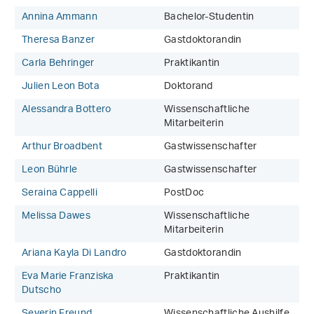
Annina Ammann
Bachelor-Studentin
Theresa Banzer
Gastdoktorandin
Carla Behringer
Praktikantin
Julien Leon Bota
Doktorand
Alessandra Bottero
Wissenschaftliche
Mitarbeiterin
Arthur Broadbent
Gastwissenschafter
Leon Bührle
Gastwissenschafter
Seraina Cappelli
PostDoc
Melissa Dawes
Wissenschaftliche
Mitarbeiterin
Ariana Kayla Di Landro
Gastdoktorandin
Eva Marie Franziska
Praktikantin
Dutscho
Severin Freund
Wissenschaftliche Aushilfe