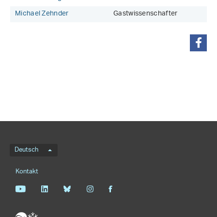
Michael Zehnder
Gastwissenschafter
teilen
Sprachmenü
Deutsch
Footernavigation
Kontakt