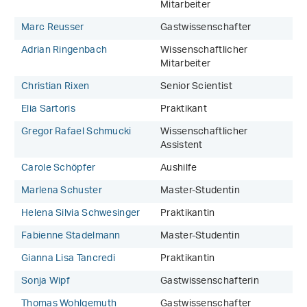
Mitarbeiter
Marc Reusser
Gastwissenschafter
Adrian Ringenbach
Wissenschaftlicher
Mitarbeiter
Christian Rixen
Senior Scientist
Elia Sartoris
Praktikant
Gregor Rafael Schmucki
Wissenschaftlicher
Assistent
Carole Schöpfer
Aushilfe
Marlena Schuster
Master-Studentin
Helena Silvia Schwesinger
Praktikantin
Fabienne Stadelmann
Master-Studentin
Gianna Lisa Tancredi
Praktikantin
Sonja Wipf
Gastwissenschafterin
Thomas Wohlgemuth
Gastwissenschafter